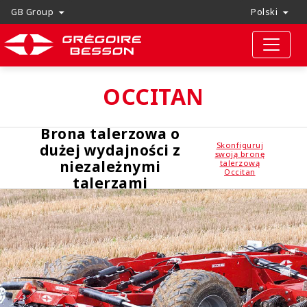
GB Group
Polski
OCCITAN
Brona talerzowa o
Skonfiguruj
dużej wydajności z
swoją bronę
niezależnymi
talerzową
Occitan
talerzami