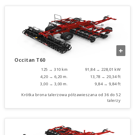
+
Occitan T60
125 → 310 km
91,84 → 228,01 kW
4,20 → 6,20 m.
13,78 → 20,34 ft
3,00 → 3,00 m.
9,84 → 9,84 ft
Krótka brona talerzowa półzawieszana od 36 do 52
talerzy