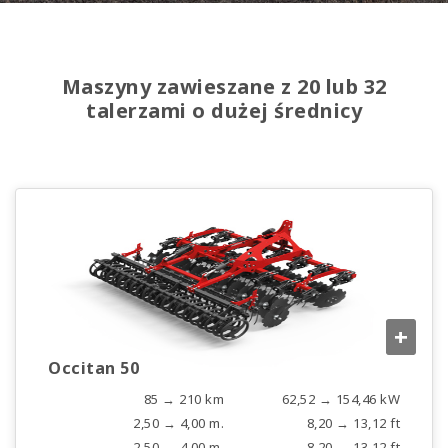
Maszyny zawieszane z 20 lub 32
talerzami o dużej średnicy
+
Occitan 50
85 → 210 km
62,52 → 154,46 kW
2,50 → 4,00 m.
8,20 → 13,12 ft
2,50 → 4,00 m.
8,20 → 13,12 ft