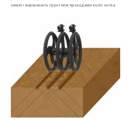
землі і вирівнюють ґрунт між проходами коліс котка.