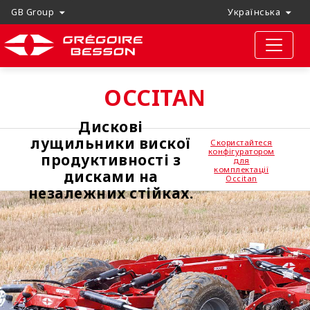
GB Group
Українська
OCCITAN
Дискові
лущильники вискої
Скористайтеся
конфігуратором
продуктивності з
для
комплектації
дисками на
Occitan
незалежних стійках.